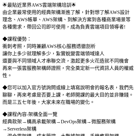
🌟最貼近業界AWS雲端架構培訓🌟​
由企業最常使用的經典架構漸進了解，針對想了解AWS設計
理念、AWS帳單、AWS架構、到解決方案到各種商業場景等
各種需求，帶回公司即可使用，成為負責雲端項目領導者!​
◆課程優勢：
衝刺考照，同時兼顧AWS核心服務透徹剖析
讓你上多少就理解多少，紮實蛻變雲端領域達人
還要與不同領域人才串聯交流，激起更多火花造就不同機會
再來一張雲服務架構師證照，完全奠定新一代資訊人員的權威
性。​
◆您可以加入官方號詢問或線上填寫說明會的報名表，我們先
聊聊，再來考慮是否要上課，老師開課的最大目的並非賺錢。
而是三五七年後，大家未來在職場的變化。
◆課程內容-架構全面一覽
經典款架→構高承載架構→DevOps架構→微服務架構
→Serverless架構